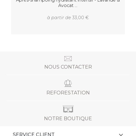
Love & Haight - Crème hydratante peau sèche
Après-s
et
44,00
NOUS CONTACTER
REFORESTATION
NOTRE BOUTIQUE
SERVICE CLIENT