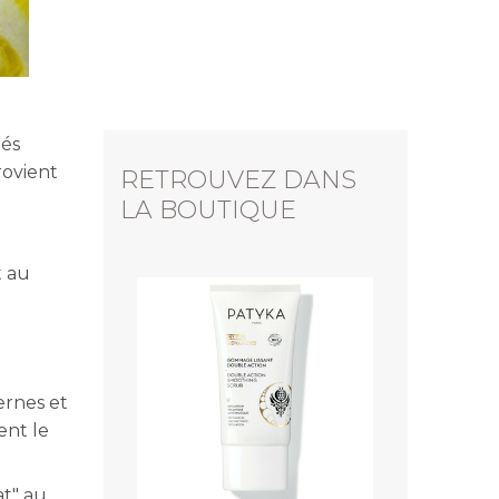
lés
rovient
RETROUVEZ DANS
LA BOUTIQUE
t au
ernes et
ent le
at" au