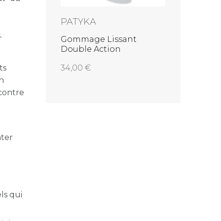
PATYKA
.
 peau
Gommage Lissant
actic
Double Action
ts
34,00
On
contre
nter
ls qui