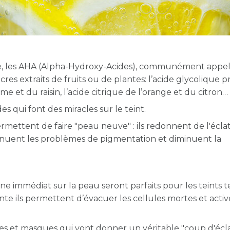
le, les AHA (Alpha-Hydroxy-Acides), communément appe
cres extraits de fruits ou de plantes: l’acide glycolique p
me et du raisin, l’acide citrique de l’orange et du citron
s qui font des miracles sur le teint.
rmettent de faire "peau neuve" : ils redonnent de l'écla
atténuent les problèmes de pigmentation et diminuent la
ine immédiat sur la peau seront parfaits pour les teints t
iante ils permettent d’évacuer les cellules mortes et activ
mes et masques qui vont donner un véritable "coup d'écl