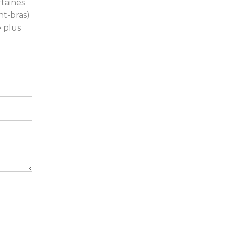
rtaines
ant-bras)
e plus