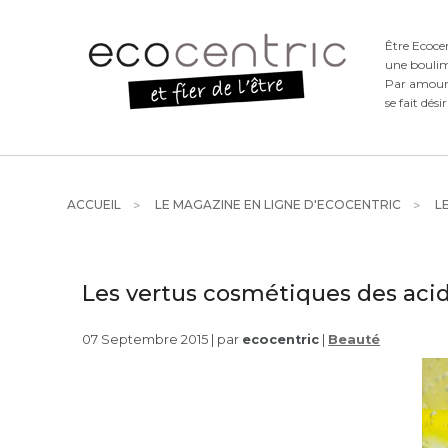
Être Ecoce
une boulim
Par amour d
se fait dési
ACCUEIL
LE MAGAZINE EN LIGNE D'ECOCENTRIC
LE
Les vertus cosmétiques des acid
07 Septembre 2015 | par
ecocentric
|
Beauté