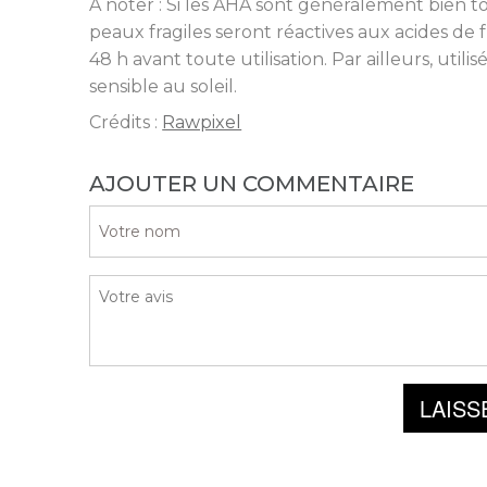
À noter : Si les AHA sont généralement bien tol
peaux fragiles seront réactives aux acides de fru
48 h avant toute utilisation. Par ailleurs, util
sensible au soleil.
Crédits :
Rawpixel
AJOUTER UN COMMENTAIRE
LAISS