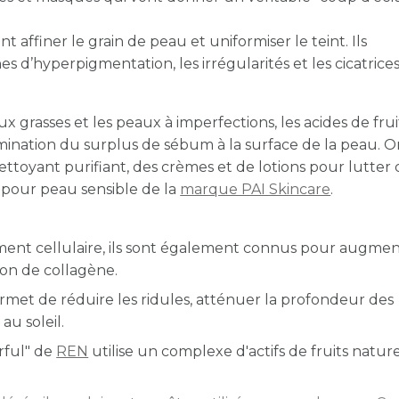
REN
t affiner le grain de peau et uniformiser le teint. Ils
hes d’hyperpigmentation, les irrégularités et les cicatrices
Masque éclat
neuve Glycol L
asses et les peaux à imperfections, les acides de frui
48,00
imination du surplus de sébum à la surface de la peau. 
toyant purifiant, des crèmes et de lotions pour lutter 
 pour peau sensible de la
marque PAI Skincare
.
llement cellulaire, ils sont également connus pour augme
ion de collagène.
rmet de réduire les ridules, atténuer la profondeur des
au soleil.
rful" de
REN
utilise un complexe d'actifs de fruits nature