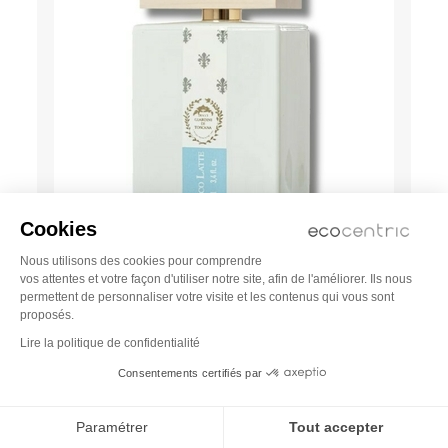
Cookies
Nous utilisons des cookies pour comprendre
GIARDINI DI TOSCANA
vos attentes et votre façon d'utiliser notre site, afin de l'améliorer. Ils nous
permettent de personnaliser votre visite et les contenus qui vous sont
Bianco Latte - Eau de parfum
proposés.
Lire la politique de confidentialité
125,00
Consentements certifiés par
Paramétrer
Tout accepter