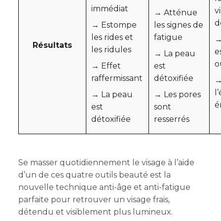
immédiat
v
→ Atténue
d
→ Estompe
les signes de
les rides et
fatigue
→
Résultats
les ridules
e
→ La peau
o
→ Effet
est
raffermissant
détoxifiée
→
l
→ La peau
→ Les pores
é
est
sont
détoxifiée
resserrés
Se masser quotidiennement le visage à l’aide
d’un de ces quatre outils beauté est la
nouvelle technique anti-âge et anti-fatigue
parfaite pour retrouver un visage frais,
détendu et visiblement plus lumineux.