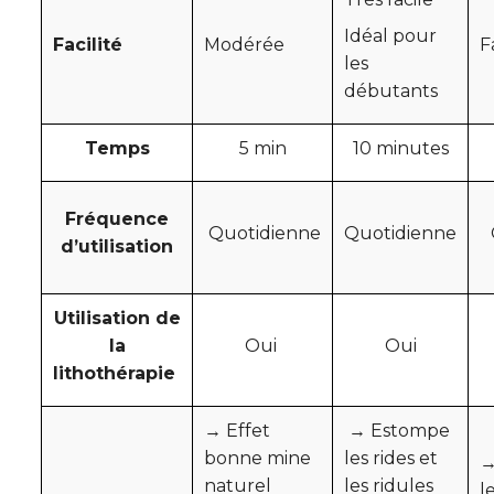
Idéal pour
Facilité
Modérée
F
les
débutants
Temps
5 min
10 minutes
Fréquence
Quotidienne
Quotidienne
d’utilisation
Utilisation de
la
Oui
Oui
lithothérapie
→ Effet
→ Estompe
bonne mine
les rides et
→
naturel
les ridules
l