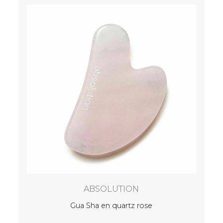
Cof
ABSOLUTION
enne
Gua Sha en quartz rose