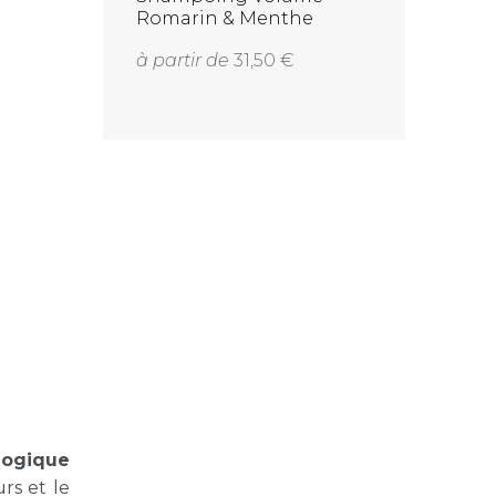
arin &
Romarin & Menthe
rée
poivrée (cheveux
à partir de
31,50
ologique
rs et le