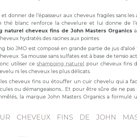
s et donner de l’épaisseur aux cheveux fragiles sans les 
de thé blanc renforce la chevelure et lui donne de l’é
 naturel cheveux fins de John Masters Organics
a
cheveux hydratés des racines aux pointes.
ng bio JMO est composé en grande partie de jus d'aloé 
cheveux. Sa mousse sans sulfates est à base de tensio act
onc utiliser ce
shampoing naturel
pour cheveux fins 
evelu ni les cheveux les plus délicats.
ser les cheveux fins ou étouffer un cuir chevelu qui a fa
licules ou démangeaisons... Et pour être sûre de ne pas r
mmêlés, la marque John Masters Organics a formulé 
POUR CHEVEUX FINS DE JOHN MAS