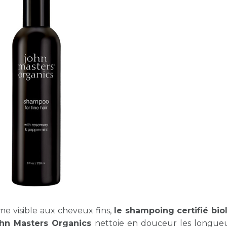
Volume - Rom
Menthe Poiv
31,50
 visible aux cheveux fins,
le shampoing certifié bi
ohn Masters Organics
nettoie en douceur les longueu