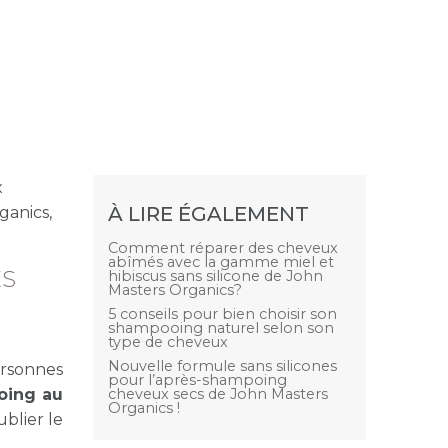
x
À LIRE ÉGALEMENT
ganics,
Comment réparer des cheveux
abîmés avec la gamme miel et
ES
hibiscus sans silicone de John
Masters Organics?
5 conseils pour bien choisir son
shampooing naturel selon son
type de cheveux
Nouvelle formule sans silicones
ersonnes
pour l’après-shampoing
oing au
cheveux secs de John Masters
Organics !
ublier le