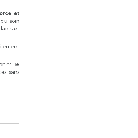
orce et
 du soin
dants et
cilement
anics,
le
es, sans