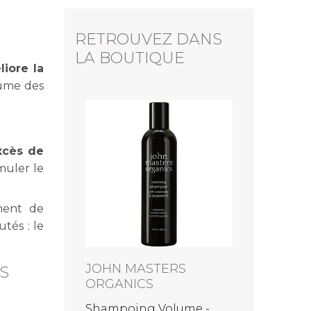
RETROUVEZ DANS
LA BOUTIQUE
liore la
lume des
excès de
muler le
nnent de
tés : le
ERS
JOHN MASTERS
S
ORGANICS
oing
Shampoing Volume -