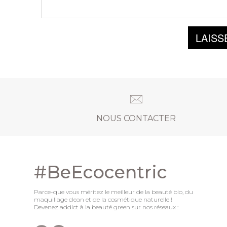
LAISS
NOUS CONTACTER
#BeEcocentric
Parce-que vous méritez le meilleur de la beauté bio, du
maquillage clean et de la cosmétique naturelle !
Devenez addict à la beauté green sur nos réseaux :