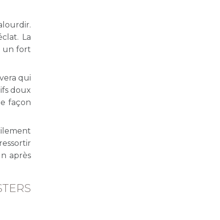
alourdir.
clat. La
 un fort
vera qui
ifs doux
de façon
cilement
essortir
un après
TERS