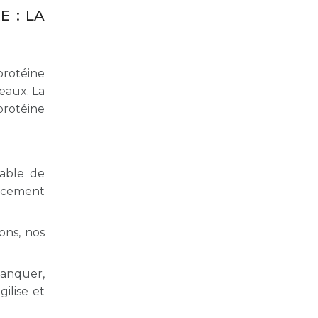
 : LA
protéine
eaux. La
protéine
sable de
icacement
ions, nos
 manquer,
ilise et