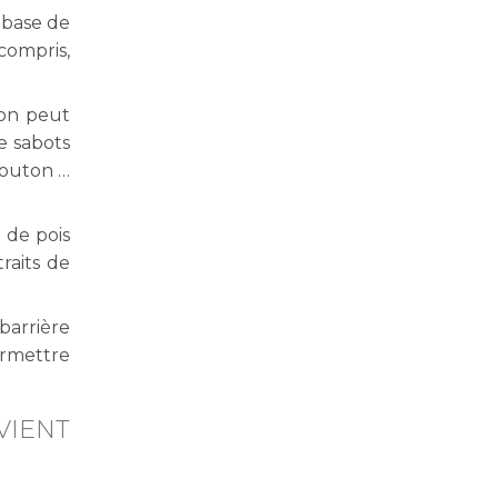
 base de
compris,
'on peut
e sabots
e mouton
 de pois
raits de
barrière
permettre
VIENT