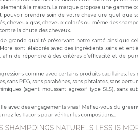
er également à la maison. La marque propose une gamme 
 pouvoir prendre soin de votre chevelure quel que so
més, cheveux gras, cheveux colorés ou même des shampo
 contre la chute des cheveux.
et de grande qualité préservant notre santé ainsi que ce
s More sont élaborés avec des ingrédients sains et ent
afin de répondre à des critères d’efficacité et de pur
agressions comme avec certains produits capillaires, les 
nes, sans PEG, sans parabènes, sans phtalates, sans pert
 chimiques (agent moussant agressif type SLS), sans su
relle avec des engagements vrais ! Méfiez-vous du gree
LESS IS MORE
nez les flacons pour vérifier les compositions...
Shampooing rép
S SHAMPOINGS NATURELS LESS IS MO
Lindengloss (che
colorés)