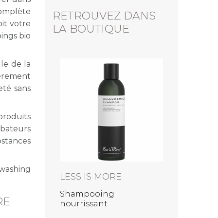
complète
RETROUVEZ DANS
it votre
LA BOUTIQUE
ings bio
lle de la
ièrement
eté sans
produits
urbateurs
bstances
nwashing
LESS IS MORE
LESS IS MO
arateur
Shampooing
Shampooing 
RE
veux
nourrissant
Herbal Scalp
Mallowsmooth au Rosier
(cuir