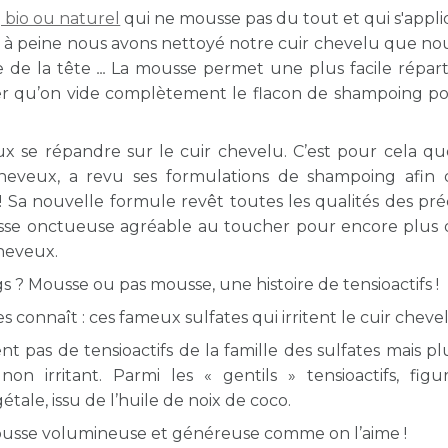
bio ou naturel
qui ne mousse pas du tout et qui s'appli
e, à peine nous avons nettoyé notre cuir chevelu que no
e de la tête
...
La mousse permet une plus facile répart
ter qu’on vide complètement le flacon de shampoing po
x se répandre sur le cuir chevelu. C’est pour cela que
heveux, a revu ses formulations de shampoing afin
! Sa nouvelle formule revêt toutes les qualités des pr
sse onctueuse agréable au toucher pour encore plus 
cheveux.
s ? Mousse ou pas mousse, une histoire de tensioactifs !
connaît : ces fameux sulfates qui irritent le cuir cheve
ent pas de tensioactifs de la famille des sulfates mais p
non irritant. Parmi les « gentils » tensioactifs, figu
étale, issu de l’huile de noix de coco.
usse volumineuse et généreuse comme on l’aime !