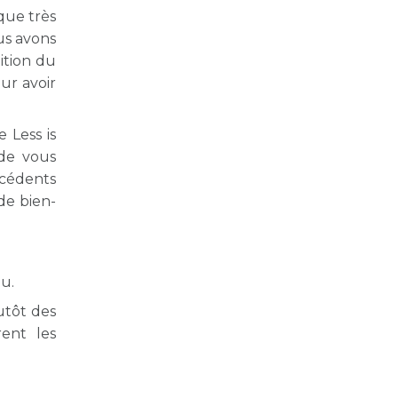
que très
us avons
ition du
ur avoir
 Less is
 de vous
écédents
de bien-
lu.
lutôt des
rent les