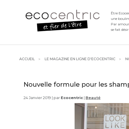
Être Ecoce
une boulim
Par amour d
se fait dési
ACCUEIL
LE MAGAZINE EN LIGNE D'ECOCENTRIC
NO
Nouvelle formule pour les shamp
24 Janvier 2019 | par
Ecocentric
|
Beauté