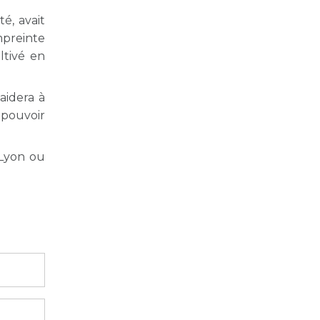
é, avait
mpreinte
ltivé en
aidera à
 pouvoir
 Lyon ou