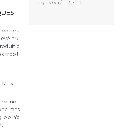
à partir de
13,50
à partir de
16
sauvage
QUES
t encore
levé qui
roduit à
s trop !
Mais la
tère non
donc mes
 bio n’a
t.