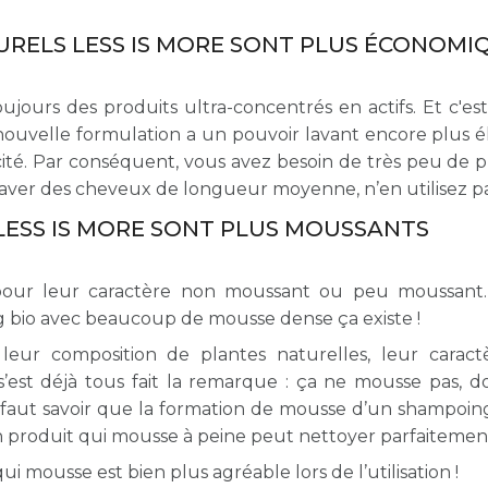
à partir de
15,00
RELS LESS IS MORE SONT PLUS ÉCONOMI
jours des produits ultra-concentrés en actifs. Et c'es
nouvelle formulation a un pouvoir lavant encore plus é
té. Par conséquent, vous avez besoin de très peu de p
aver des cheveux de longueur moyenne, n’en utilisez pa
LESS IS MORE SONT PLUS MOUSSANTS
our leur caractère non moussant ou peu moussant. 
 bio avec beaucoup de mousse dense ça existe !
leur composition de plantes naturelles, leur carac
s’est déjà tous fait la remarque : ça ne mousse pas, 
l faut savoir que la formation de mousse d’un shampoing
 un produit qui mousse à peine peut nettoyer parfaitemen
mousse est bien plus agréable lors de l’utilisation !