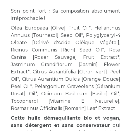
Son point fort
:
Sa composition absolument
irréprochable !
Olea Europaea [Olive] Fruit Oil*, Helianthus
Annuus [Tournesol] Seed Oil*, Polyglyceryl-4
Oleate [Dérivé d'Acide Oléique Végétal],
Ricinus Communis [Ricin] Seed Oil*, Rosa
Canina [Rosier Sauvage] Fruit Extract*,
Jasminum Grandiflorum [Jasmin] Flower
Extract*, Citrus Aurantifolia [Citron vert] Peel
Oil*, Citrus Aurantium Dulcis [Orange Douce]
Peel Oil*, Pelargonium Graveolens [Géranium
Rosat] Oil*, Ocimum Basilicum [Basilic] Oil*,
Tocopherol [Vitamine E Naturelle],
Rosmarinus Officinalis [Romarin] Leaf Extract
Cette huile démaquillante bio et vegan,
sans détergent et sans conservateur
qui