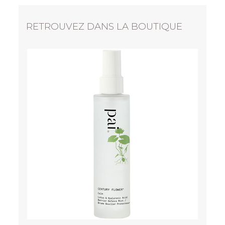
RETROUVEZ DANS LA BOUTIQUE
PAI
Light Work - Huile démaquillante douce au
Rosier
à partir de
24,00