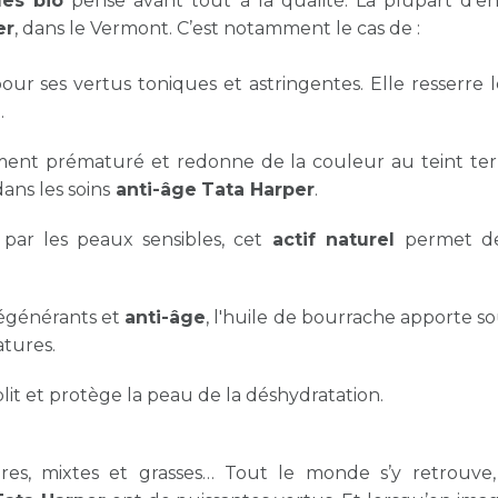
es bio
pense avant tout à la qualité. La plupart d’e
er
, dans le Vermont. C’est notamment le cas de :
 pour ses vertus toniques et astringentes. Elle resserre l
.
ssement prématuré et redonne de la couleur au teint ter
ans les soins
anti-âge
Tata Harper
.
 par les peaux sensibles, cet
actif naturel
permet de
régénérants et
anti-âge
, l'huile de bourrache apporte so
atures.
plit et protège la peau de la déshydratation.
es, mixtes et grasses… Tout le monde s’y retrouve,