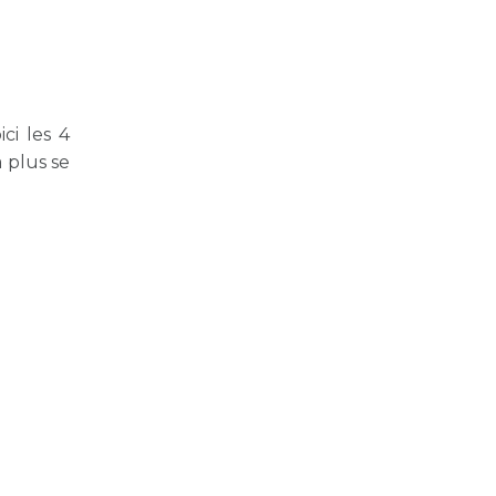
ci les 4
 plus se