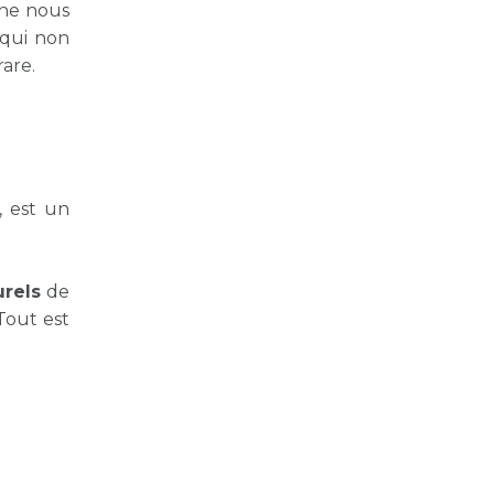
i ne nous
 qui non
rare.
, est un
urels
de
 Tout est