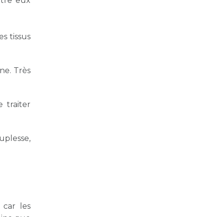
ntre eux
es tissus
ne. Très
 traiter
uplesse,
 car les