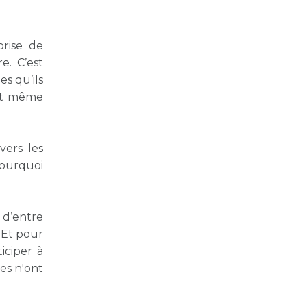
prise de
. C’est
s qu’ils
ont même
ers les
Pourquoi
 d’entre
.
Et pour
iciper à
ues n'ont