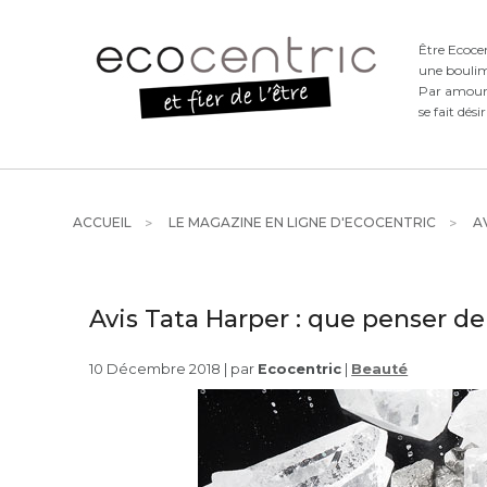
Être Ecoce
une boulim
Par amour d
se fait dési
ACCUEIL
LE MAGAZINE EN LIGNE D'ECOCENTRIC
AV
Avis Tata Harper : que penser d
10 Décembre 2018 | par
Ecocentric
|
Beauté