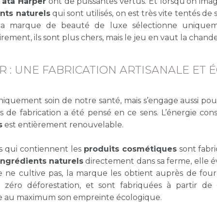
ata Harper
ont de puissantes vertus. Et lorsqu’on ima
nts naturels
qui sont utilisés, on est très vite tentés de s
e la marque de beauté de luxe sélectionne uniquem
ement, ils sont plus chers, mais le jeu en vaut la chandel
 : UNE FABRICATION ARTISANALE ET 
iquement soin de notre santé, mais s’engage aussi pour
s de fabrication a été pensé en ce sens. L’énergie c
s
est entièrement renouvelable.
ns qui contiennent les
produits cosmétiques
sont fabr
ingrédients naturels
directement dans sa ferme, elle év
lle ne cultive pas, la marque les obtient auprès de four
s zéro déforestation, et sont fabriquées à partir de c
e au maximum son empreinte écologique.