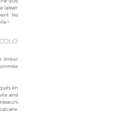
gine que
e laisser
ent les
le !
ÉCOLO
 limiter
onsommée
iqués en
ite ainsi
nisseurs
alcaire.