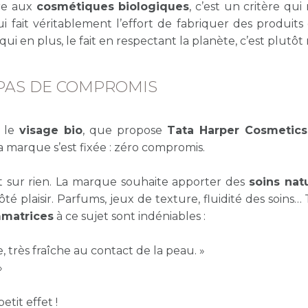
tre aux
cosmétiques biologiques
, c’est un critère qu
i fait véritablement l’effort de fabriquer des produits
i en plus, le fait en respectant la planète, c’est plutôt 
 PAS DE COMPROMIS
r le
visage bio
, que propose
Tata Harper Cosmetics
a marque s’est fixée : zéro compromis.
t sur rien. La marque souhaite apporter des
soins nat
té plaisir. Parfums, jeux de texture, fluidité des soins…
mmatrices
à ce sujet sont indéniables :
, très fraîche au contact de la peau. »
»
etit effet !