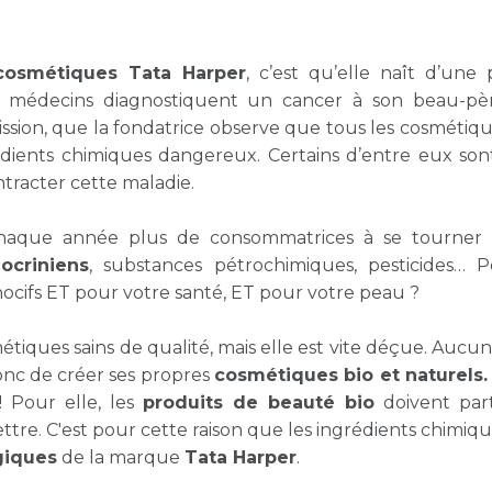
cosmétiques Tata Harper
, c’est qu’elle naît d’une 
médecins diagnostiquent un cancer à son beau-père
sion, que la fondatrice observe que tous les cosmétique
rédients chimiques dangereux. Certains d’entre eux s
tracter cette maladie.
haque année plus de consommatrices à se tourner v
ocriniens
, substances pétrochimiques, pesticides… 
nocifs ET pour votre santé, ET pour votre peau ?
étiques sains de qualité, mais elle est vite déçue. Aucun
onc de créer ses propres
cosmétiques bio et naturels
! Pour elle, les
produits de beauté bio
doivent part
ttre. C'est pour cette raison que les ingrédients chimiq
giques
de la marque
Tata Harper
.