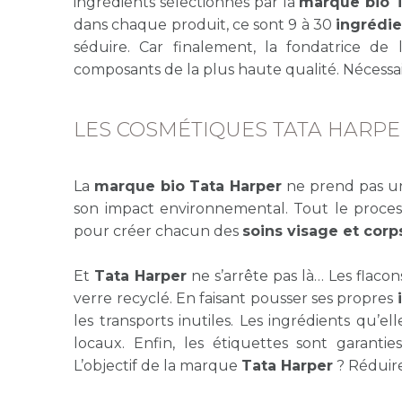
ingrédients sélectionnés par la
marque bio T
dans chaque produit, ce sont 9 à 30
ingrédie
séduire. Car finalement, la fondatrice d
composants de la plus haute qualité. Nécessair
LES COSMÉTIQUES TATA HARPER
La
marque bio
Tata Harper
ne prend pas un
son impact environnemental. Tout le proces
pour créer chacun des
soins visage et corp
Et
Tata Harper
ne s’arrête pas là… Les flaco
verre recyclé. En faisant pousser ses propres
les transports inutiles. Les ingrédients qu’e
locaux. Enfin, les étiquettes sont garantie
L’objectif de la marque
Tata Harper
? Réduir