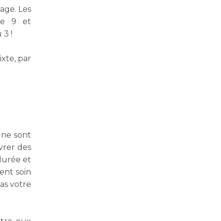
age. Les
re 9 et
 3 !
ixte
, par
ne sont
vrer des
durée et
ent soin
as votre