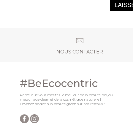
LAISS
NOUS CONTACTER
#BeEcocentric
Parce-que vous méritez le meilleur de la beauté bio, du
maquillage clean et de la cosmétique naturelle !
Devenez addict à la beauté green sur nos réseaux :