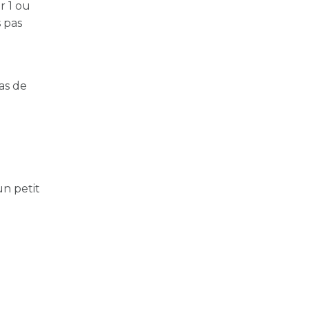
r 1 ou
s pas
as de
un petit