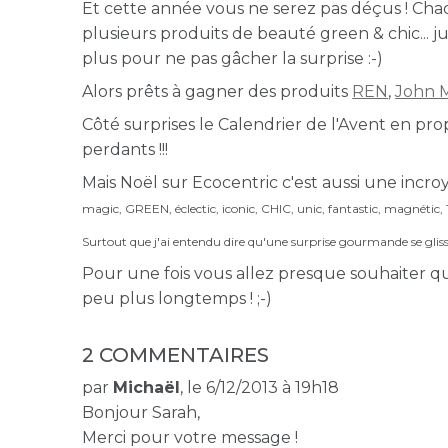
Et cette année vous ne serez pas déçus ! Cha
plusieurs produits de beauté green & chic... j
plus pour ne pas gâcher la surprise :-)
Alors prêts à gagner des produits
REN
,
John M
Côté surprises le Calendrier de l'Avent en pr
perdants !!!
Mais Noël sur Ecocentric c'est aussi une incr
magic,
GREEN, éclectic,
iconic, CHIC, unic,
fantastic, magnétic,
Surtout que j'ai entendu dire qu'une surprise gourmande se gliss
Pour une fois vous allez presque souhaiter q
peu plus longtemps ! ;-)
2 COMMENTAIRES
par
Michaël
, le 6/12/2013 à 19h18
Bonjour Sarah,
Merci pour votre message !