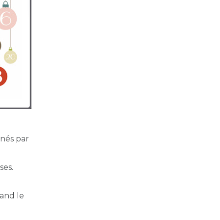
nnés par
ses.
uand le