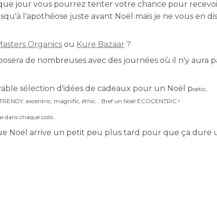
que jour vous pourrez tenter votre chance pour recevoi
usqu'à l'apothéose juste avant Noël mais je ne vous en di
asters Organics
ou
Kure Bazaar
?
oposera de nombreuses avec des journées où il n'y aura p
oyable sélection d'idées de cadeaux pour un Noël p
oétic,
TRENDY, excentric,
magnific, éthic... Bref un Noël
ECOCENTRIC !
e dans chaque colis...
ue Noël arrive un petit peu plus tard pour que ça dure 