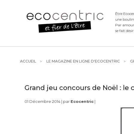
Être Ecoce
une boulim
Par amour d
se fait dési
ACCUEIL
LE MAGAZINE EN LIGNE D'ECOCENTRIC
GR
Grand jeu concours de Noël : le c
01 Décembre 2014 | par
Ecocentric
|