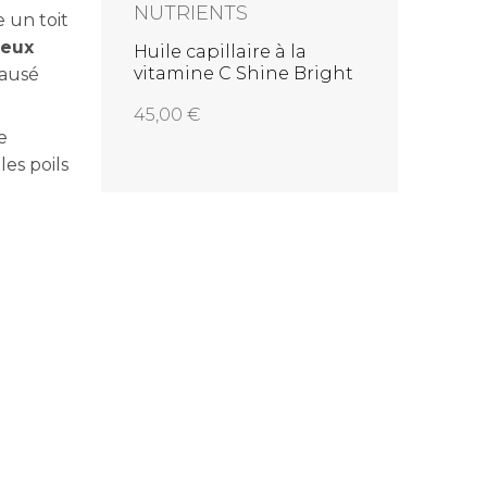
NUTRIENTS
e un toit
veux
Huile capillaire à la
vitamine C Shine Bright
causé
45,00
e
es poils