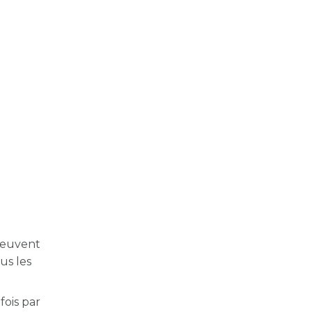
s peuvent
us les
ois par