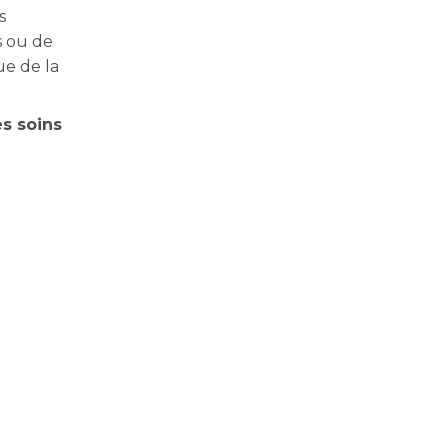
s
s ou de
ue de la
es soins