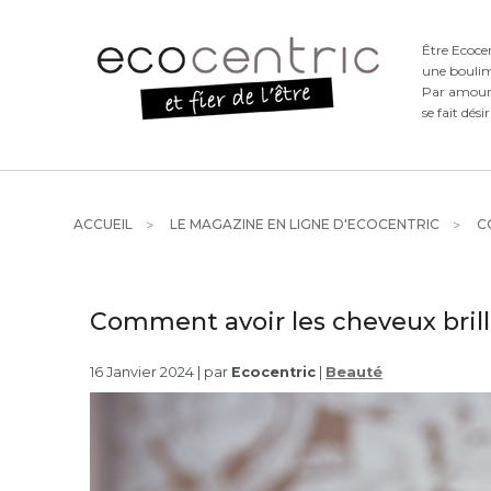
Être Ecoce
une boulim
Par amour d
se fait dési
ACCUEIL
LE MAGAZINE EN LIGNE D'ECOCENTRIC
CO
Comment avoir les cheveux brill
16 Janvier 2024 | par
Ecocentric
|
Beauté