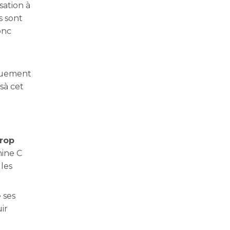
sation à
s sont
onc
iquement
sà cet
trop
mine C
 les
 ses
uir