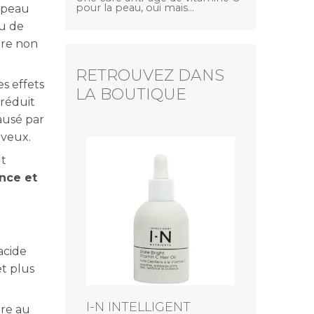
pour la peau, oui mais...
a peau
au de
tre non
RETROUVEZ DANS
es effets
LA BOUTIQUE
 réduit
causé par
eveux.
ut
nce et
'acide
t plus
I-N INTELLIGENT
tre au