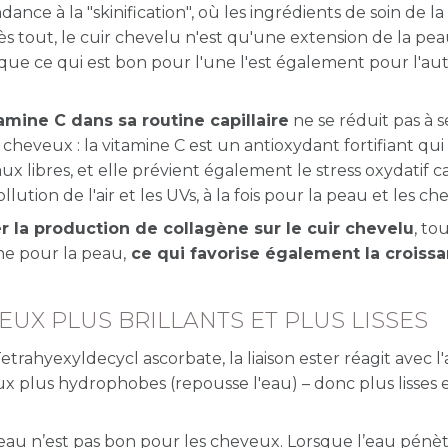
nce à la "skinification", où les ingrédients de soin de l
rès tout, le cuir chevelu n'est qu'une extension de la pe
r que ce qui est bon pour l'une l'est également pour l'au
tamine C dans sa routine capillaire
ne se réduit pas à s
s cheveux : la vitamine C est un antioxydant fortifiant qui
ux libres, et elle prévient également le stress oxydatif 
tion de l'air et les UVs, à la fois pour la peau et les ch
r la production de collagène sur le cuir chevelu
, to
ne pour la peau,
ce qui favorise également la croissa
EUX PLUS BRILLANTS ET PLUS LISSES
etrahyexyldecycl ascorbate,
la liaison ester réagit avec l
 plus hydrophobes (repousse l'eau) – donc plus lisses e
d’eau n’est pas bon pour les cheveux. Lorsque l’eau pénè