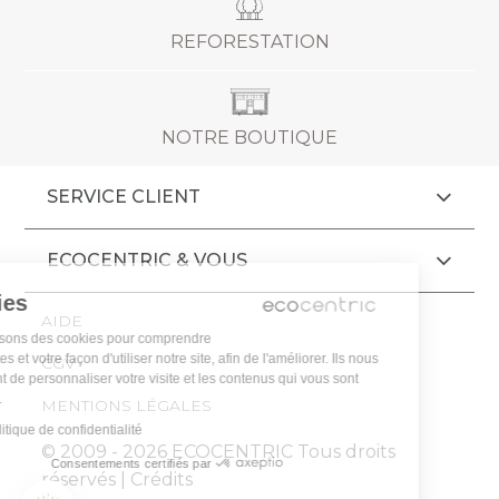
REFORESTATION
NOTRE BOUTIQUE
SERVICE CLIENT
ECOCENTRIC & VOUS
Cookies
AIDE
Nous utilisons des cookies pour comprendre
vos attentes et votre façon d'utiliser notre site, afin de l'améliorer. Ils nous
CGV
permettent de personnaliser votre visite et les contenus qui vous sont
proposés.
MENTIONS LÉGALES
Lire la politique de confidentialité
© 2009 - 2026 ECOCENTRIC Tous droits
Consentements certifiés par
réservés |
Crédits