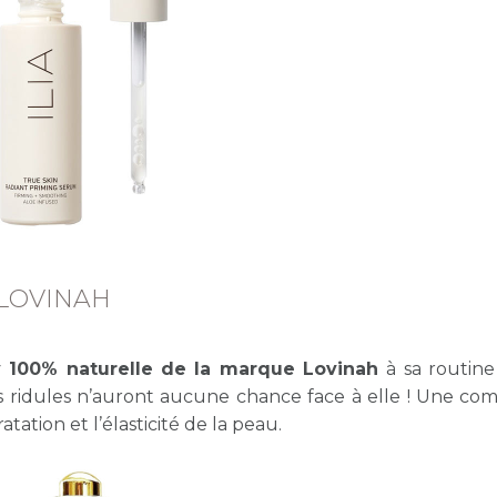
 LOVINAH
LESS IS MOR
Sérum à la Ro
pointes et ch
y 100% naturelle de la marque Lovinah
à sa routin
abîmés
 les ridules n’auront aucune chance face à elle ! Une com
40,00
ation et l’élasticité de la peau.