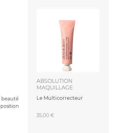
E
ABSOLUTION
ILIA
MAQUILLAGE
se pour
Base de m
eveux
True Skin
Le Multicorrecteur
e beauté
Priming 
position
61,00
35,00