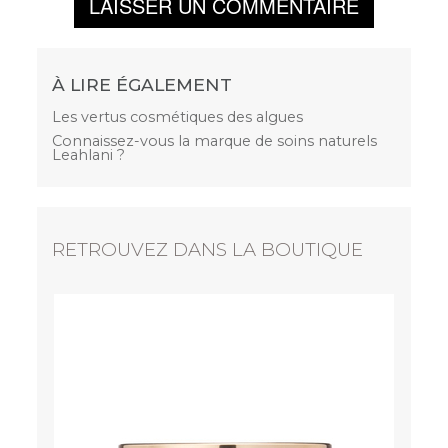
LAISSER UN COMMENTAIRE
À LIRE ÉGALEMENT
Les vertus cosmétiques des algues
Connaissez-vous la marque de soins naturels
Leahlani ?
RETROUVEZ DANS LA BOUTIQUE
Honey 