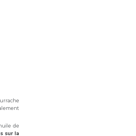
urrache
alement
huile de
 sur la