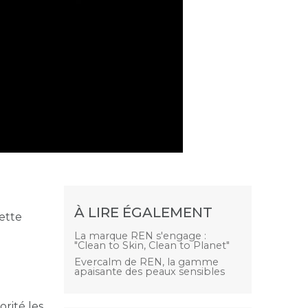
À LIRE ÉGALEMENT
ette
La marque REN s'engage :
"Clean to Skin, Clean to Planet"
Evercalm de REN, la gamme
apaisante des peaux sensibles
orité les