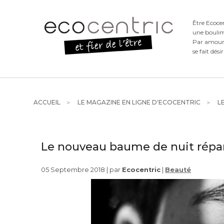
Être Ecoce
une boulim
Par amour d
se fait dési
ACCUEIL
LE MAGAZINE EN LIGNE D'ECOCENTRIC
LE
Le nouveau baume de nuit répa
05 Septembre 2018 | par
Ecocentric
|
Beauté