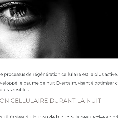
e processus de régénération cellulaire est la plus active.
veloppé le baume de nuit Evercalm, visant à optimiser c
lus sensibles.
ON CELLULAIRE DURANT LA NUIT
’il s’agisse du jour ou de la nuit. Si la peau active en pri