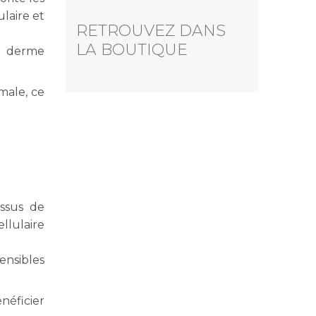
laire et
RETROUVEZ DANS
LA BOUTIQUE
u derme
male, ce
essus de
llulaire
ensibles
néficier