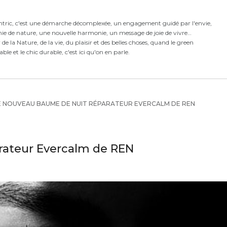
ntric,
c'est
une démarche décomplexée,
un engagement guidé par l'envie,
ie de nature, une nouvelle harmonie,
un message de joie de vivre
e la Nature, de la vie, du plaisir et des belles choses, quand le green
rable et le chic durable, c'est ici qu'on en parle.
 NOUVEAU BAUME DE NUIT RÉPARATEUR EVERCALM DE REN
rateur Evercalm de REN