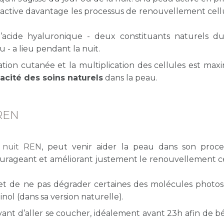
 active davantage les processus de renouvellement cellu
’acide hyaluronique -
deux constituants naturels d
au -
a lieu pendant la nuit.
tion cutanée et la multiplication des cellules est maxi
icacité des soins naturels
dans la peau.
REN
 nuit REN
, peut venir aider la peau dans son proc
ourageant et améliorant justement le renouvellement ce
rmet de ne pas dégrader certaines des molécules photos
inol (dans sa version naturelle).
avant d’aller se coucher, idéalement avant 23h afin de bé