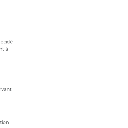
décidé
nt à
ivant
ation