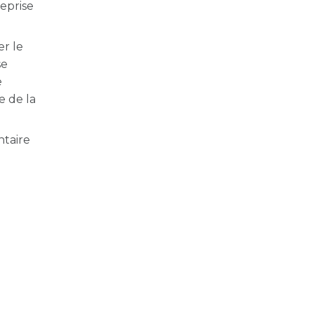
eprise
er le
se
e
e de la
ntaire