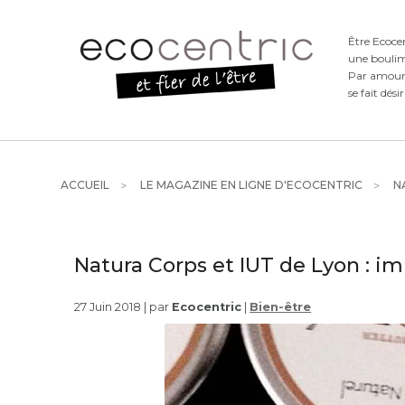
Être Ecoce
une boulim
Par amour d
se fait dési
ACCUEIL
LE MAGAZINE EN LIGNE D'ECOCENTRIC
NA
Natura Corps et IUT de Lyon : i
27 Juin 2018 | par
Ecocentric
|
Bien-être