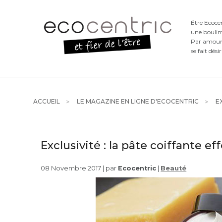
Être Ecoce
une boulim
Par amour d
se fait dési
ACCUEIL
LE MAGAZINE EN LIGNE D'ECOCENTRIC
EX
Exclusivité : la pâte coiffante 
08 Novembre 2017 | par
Ecocentric
|
Beauté