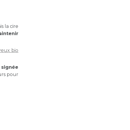
s la cire
intenir
veux bio
 signée
urs pour