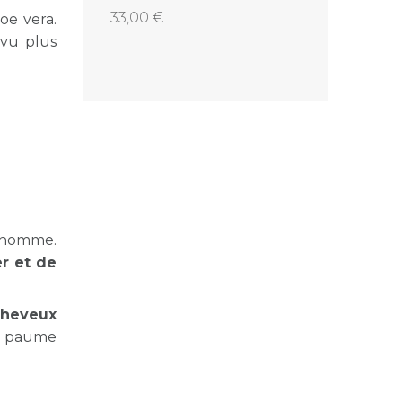
33,00
oe vera.
 vu plus
l'homme.
er et de
cheveux
la paume