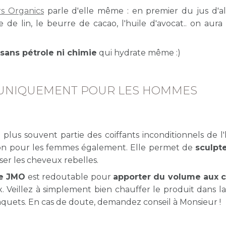
Hair Paste
s Organics
parle d'elle même : en premier du jus d'al
28,00
e de lin, le beurre de cacao, l'huile d'avocat.. on aura
sans pétrole ni chimie
qui hydrate même :)
NT UNIQUEMENT POUR LES HOMMES
ait plus souvent partie des coiffants inconditionnels de 
tion pour les femmes également. Elle permet de
sculpt
ser les cheveux rebelles.
de JMO
est redoutable pour
apporter du volume aux 
eillez à simplement bien chauffer le produit dans 
paquets. En cas de doute, demandez conseil à Monsieur !