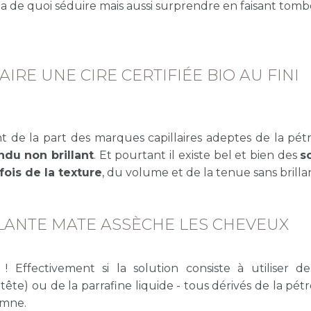
a de quoi séduire mais aussi surprendre en faisant tomb
AIRE UNE CIRE CERTIFIÉE BIO AU FINI
 de la part des marques capillaires adeptes de la pét
du non brillant
. Et pourtant il existe bel et bien des
s
fois de la texture
, du volume et de la tenue sans brilla
ELANTE MATE ASSÈCHE LES CHEVEUX
JOHN MAST
! Effectivement si la solution consiste à utiliser de
ORGANICS
 tête) ou de la parrafine liquide - tous dérivés de la pét
Pâte coiffante
demne.