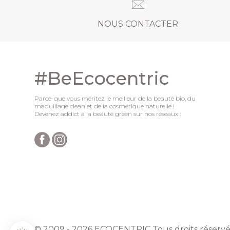
NOUS CONTACTER
#BeEcocentric
Parce-que vous méritez le meilleur de la beauté bio, du
maquillage clean et de la cosmétique naturelle !
Devenez addict à la beauté green sur nos réseaux :
Axeptio consent
Plateforme de Gestion du Consentement : Personnalisez vo
© 2009 - 2026 ECOCENTRIC Tous droits réservé