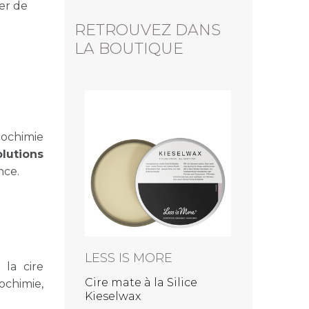
er de
RETROUVEZ DANS
LA BOUTIQUE
rochimie
olutions
nce.
ERS
LESS IS MORE
 la cire
Cire mate à la Silice
rochimie,
Kieselwax
 effet mat