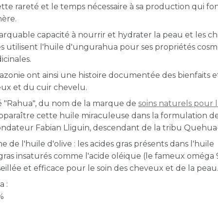
cette rareté et le temps nécessaire à sa production qui fo
hère.
rquable capacité à nourrir et hydrater la peau et les c
es utilisent l'huile d'ungurahua pour ses propriétés cosm
icinales.
onie ont ainsi une histoire documentée des bienfaits e
eux et du cuir chevelu.
gé "Rahua", du nom de la marque de
soins naturels pour 
 apparaître cette huile miraculeuse dans la formulation de
 fondateur
Fabian Lliguin, descendant de la tribu Quehua
de l'huile d'olive : les acides gras présents dans l'huile
ras insaturés comme l'acide oléique (le fameux oméga 9)
eillée et efficace pour le soin des cheveux et de la peau
 :
7%