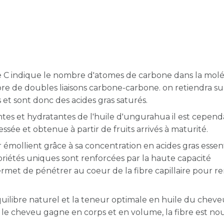
ettre C indique le nombre d'atomes de carbone dans la mol
mbre de
doubles liaisons carbone-carbone. on retiendra s
et sont donc des acides gras saturés.
antes et hydratantes de l'huile d'ungurahua il est cepen
ssée et obtenue à partir de fruits arrivés à maturité.
mollient grâce à sa concentration en acides gras essent
priétés uniques sont renforcées par la haute capacité
ermet de pénétrer au coeur de la fibre capillaire pour r
équilibre naturel et la teneur optimale en huile du chev
, le cheveu gagne en corps et en volume, la fibre est nou