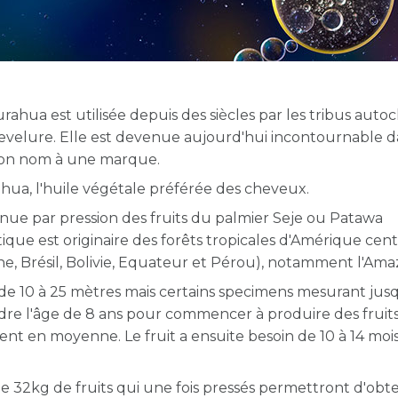
gurahua est
utilisée depuis des siècles par les tribus aut
evelure. Elle est devenue aujourd'hui incontournable d
r son nom à une marque.
hua, l'huile végétale préférée des cheveux.
enue par pression des fruits du palmier Seje ou Patawa
que est originaire des forêts tropicales d'Amérique cent
, Brésil, Bolivie, Equateur et Pérou), notamment l'Ama
e 10 à 25 mètres mais certains specimens mesurant jus
indre l'âge de 8 ans pour commencer à produire des fruits 
ement en moyenne. Le fruit a ensuite besoin de 10 à 14 moi
32kg de fruits qui une fois pressés permettront d'obte