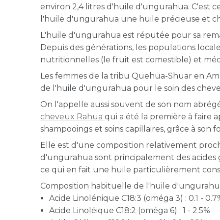
environ 2,4 litres d'huile d'ungurahua. C'est 
l'huile d'ungurahua une huile précieuse et c
L'huile d'ungurahua est réputée pour sa rema
Depuis des générations, les populations local
nutritionnelles (le fruit est comestible) et méd
Les femmes de la tribu Quehua-Shuar en Amaz
de l'huile d'ungurahua pour le soin des chev
On l'appelle aussi souvent de son nom abré
cheveux Rahua
qui a été la première à faire
shampooings et soins capillaires, grâce à son
Elle est d'une composition relativement proche 
d'ungurahua sont principalement des acides g
ce qui en fait une huile particulièrement cons
Composition habituelle de l'huile d'ungurahua
Acide Linolénique C18:3 (oméga 3) : 0.1 - 0.
Acide Linoléique C18:2 (oméga 6) : 1 - 2.5%