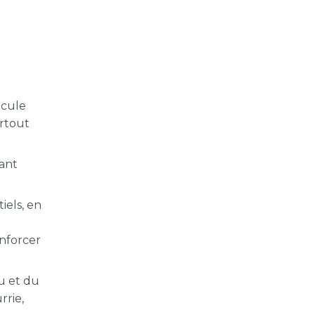
écule
urtout
dant
iels, en
enforcer
eu et du
rrie,