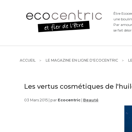
Être Ecoce
une boulim
Par amour d
se fait dési
ACCUEIL
LE MAGAZINE EN LIGNE D'ECOCENTRIC
LE
Les vertus cosmétiques de l'hui
03 Mars 2015 | par
Ecocentric
|
Beauté