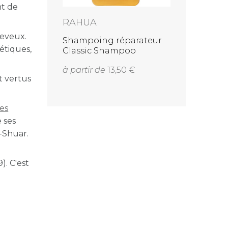
nt de
RAHUA
RAHUA
heveux.
Shampoing réparateur
Omega 9 H
étiques,
Classic Shampoo
Masque p
ternes 
à partir de
13,50
48,00
t vertus
les
 ses
-Shuar.
. C'est
.