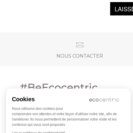
LAISS
NOUS CONTACTER
#BeEcocentric
Cookies
Parce-que vous méritez le meilleur de la beauté bio, du
maquillage clean et de la cosmétique naturelle !
Devenez addict à la beauté green sur nos réseaux :
Nous utilisons des cookies pour
comprendre vos attentes et votre façon d'utiliser notre site, afin de
l'améliorer. Ils nous permettent de personnaliser votre visite et les
contenus qui vous sont proposés.
Lire la politique de confidentialité