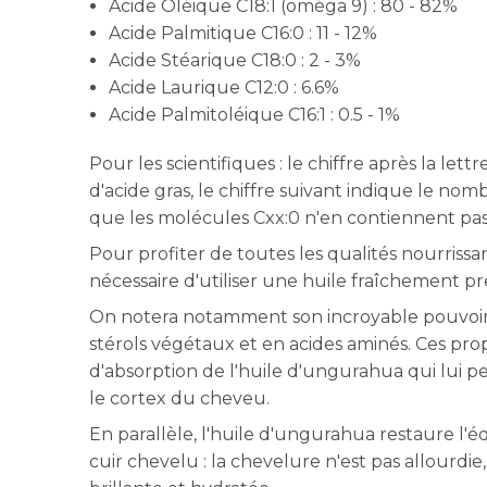
Acide Oléique C18:1 (oméga 9) : 80 - 82%
Acide Palmitique C16:0 : 11 - 12%
Acide Stéarique C18:0 : 2 - 3%
Acide Laurique C12:0 : 6.6%
Acide Palmitoléique C16:1 : 0.5 - 1%
Pour les scientifiques : le chiffre après la l
d'acide gras, le chiffre suivant indique le no
que les molécules Cxx:0 n'en contiennent pas 
Pour profiter de toutes les qualités nourriss
nécessaire d'utiliser une huile fraîchement pre
On notera notamment son incroyable pouvoir é
stérols végétaux et en acides aminés. Ces pro
d'absorption de l'huile d'ungurahua qui lui p
le cortex du cheveu.
En parallèle, l'huile d'ungurahua restaure l'
cuir chevelu : la chevelure n'est pas allourdie