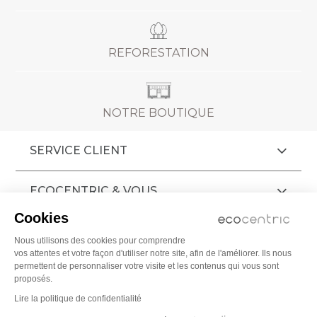
REFORESTATION
NOTRE BOUTIQUE
SERVICE CLIENT
ECOCENTRIC & VOUS
Cookies
AIDE
Nous utilisons des cookies pour comprendre
vos attentes et votre façon d'utiliser notre site, afin de l'améliorer. Ils nous
CGV
permettent de personnaliser votre visite et les contenus qui vous sont
proposés.
MENTIONS LÉGALES
Lire la politique de confidentialité
© 2009 - 2026 ECOCENTRIC Tous droits