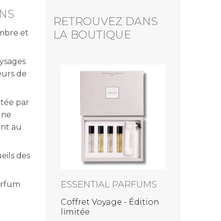
ENS
RETROUVEZ DANS
mbre et
LA BOUTIQUE
aysages
eurs de
ESSENTIAL PARFUMS
Néroli Botanica - Eau de
rtée par
parfum
une
à partir de
24,00
ant au
ueils des
PARFUMS
arfum
 - Édition