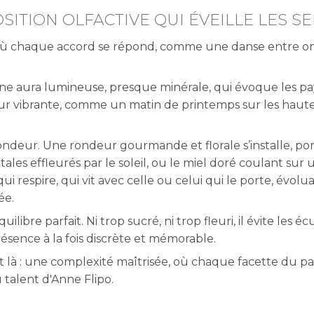
SITION OLFACTIVE QUI ÉVEILLE LES S
e où chaque accord se répond, comme une danse entre o
 une aura lumineuse, presque minérale, qui évoque les p
eur vibrante, comme un matin de printemps sur les haut
fondeur. Une rondeur gourmande et florale s’installe, po
les effleurés par le soleil, ou le miel doré coulant sur 
 respire, qui vit avec celle ou celui qui le porte, évolu
ée.
libre parfait. Ni trop sucré, ni trop fleuri, il évite les éc
ésence à la fois discrète et mémorable.
ESSENTIAL PARFUMS
ESSENTIAL 
 là : une complexité maîtrisée, où chaque facette du p
u talent d'Anne Flipo.
Kit découverte
Coffret Voyage
limitée