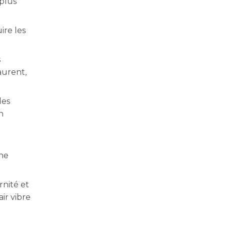
 plus
ire les
s
urent,
des
n
une
rnité et
air vibre