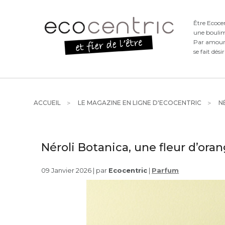
Être Ecoce
une boulim
Par amour d
se fait dési
ACCUEIL
LE MAGAZINE EN LIGNE D'ECOCENTRIC
NÉ
Néroli Botanica, une fleur d’ora
09 Janvier 2026 | par
Ecocentric
|
Parfum