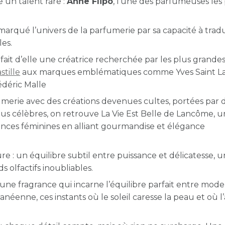
 un talent rare :
Anne Flipo
, l’une des parfumeuses les
 marqué l’univers de la parfumerie par sa capacité à tradu
les.
, fait d’elle une créatrice recherchée par les plus grande
stille
aux marques emblématiques comme Yves Saint La
édéric Malle
fumerie avec des créations devenues cultes, portées par 
lus célèbres, on retrouve La Vie Est Belle de Lancôme, u
rances féminines en alliant gourmandise et élégance
e : un équilibre subtil entre puissance et délicatesse, 
 olfactifs inoubliables.
une fragrance qui incarne l’équilibre parfait entre mode
anéenne, ces instants où le soleil caresse la peau et où l’