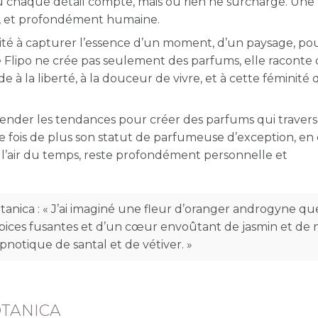
ù chaque détail compte, mais où rien ne surcharge. Une
le, et profondément humaine.
cité à capturer l’essence d’un moment, d’un paysage, po
e Flipo ne crée pas seulement des parfums, elle raconte 
de à la liberté, à la douceur de vivre, et à cette féminité 
cender les tendances pour créer des parfums qui travers
e fois de plus son statut de parfumeuse d’exception, en 
s l’air du temps, reste profondément personnelle et
tanica :
« J’ai imaginé une fleur d’oranger androgyne que
pices fusantes et d’un cœur envoûtant de jasmin et de n
ypnotique de santal et de vétiver. »
OTANICA