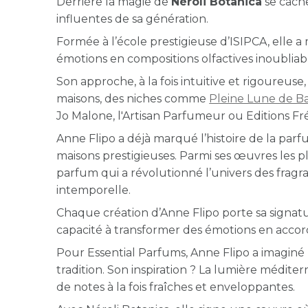
Derrière la magie de
Néroli Botanica
se cache
influentes de sa génération.
Formée à l’école prestigieuse d’ISIPCA, elle a
émotions en compositions olfactives inoubliab
Son approche, à la fois intuitive et rigoureuse
maisons, des niches comme
Pleine Lune de Ba
Jo Malone, l'Artisan Parfumeur ou Editions Fr
Anne Flipo a déjà marqué l’histoire de la par
maisons prestigieuses. Parmi ses œuvres les p
parfum qui a révolutionné l’univers des frag
intemporelle.
Chaque création d’Anne Flipo porte sa signatur
capacité à transformer des émotions en accords
Pour Essential Parfums, Anne Flipo a imaginé 
tradition. Son inspiration ? La lumière méditerr
de notes à la fois fraîches et enveloppantes.