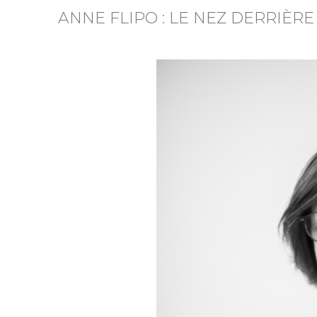
ANNE FLIPO : LE NEZ DERRIÈR