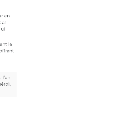
ur en
des
qui
ent le
offrant
 l’on
éroli,