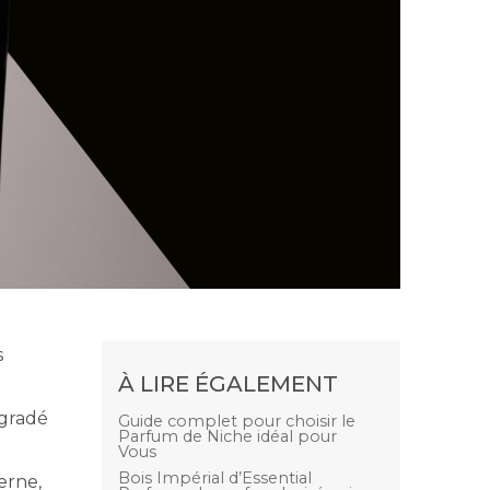
s
À LIRE ÉGALEMENT
égradé
Guide complet pour choisir le
Parfum de Niche idéal pour
Vous
Bois Impérial d’Essential
erne,