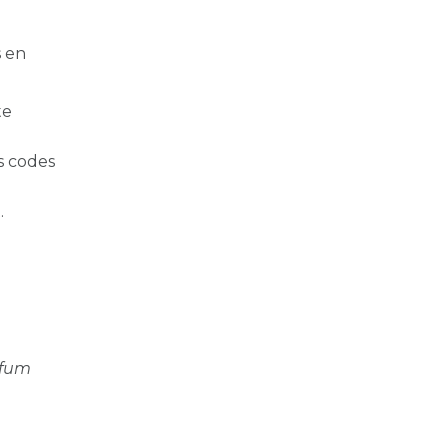
s en
te
s codes
.
rfum