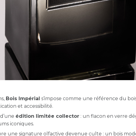
ms,
Bois Impérial
s’impose comme une référence du boi
cation et accessibilité.
e d’une
édition limitée collector
: un flacon en verre d
fums iconiques.
élèbre une signature olfactive devenue culte : un bois mod