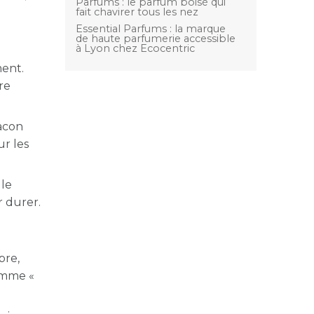
Parfums : le parfum boisé qui
fait chavirer tous les nez
Essential Parfums : la marque
de haute parfumerie accessible
à Lyon chez Ecocentric
ment.
re
lacon
ur les
 le
r durer.
pre,
comme «