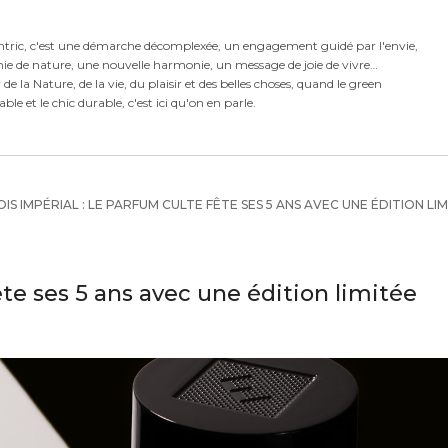
ntric,
c'est
une démarche décomplexée,
un engagement guidé par l'envie,
ie de nature, une nouvelle harmonie,
un message de joie de vivre
e la Nature, de la vie, du plaisir et des belles choses, quand le green
rable et le chic durable, c'est ici qu'on en parle.
IS IMPÉRIAL : LE PARFUM CULTE FÊTE SES 5 ANS AVEC UNE ÉDITION LI
ête ses 5 ans avec une édition limitée