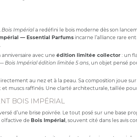
,
Bois Impérial
a redéfini le bois moderne dès son lance
Impérial — Essential Parfums
incarne l’alliance rare ent
.
on anniversaire avec une
édition limitée collector
: un f
 —
Bois Impérial édition limitée 5 ans
, un objet pensé po
irectement au nez et à la peau. Sa composition joue sur
 et muscs raffinés. Une clarté architecturale, taillée pou
ENT BOIS IMPÉRIAL
raversé d’une brise poivrée. Le tout posé sur une base pro
 olfactive de
Bois Impérial
, souvent cité dans les avis 
.