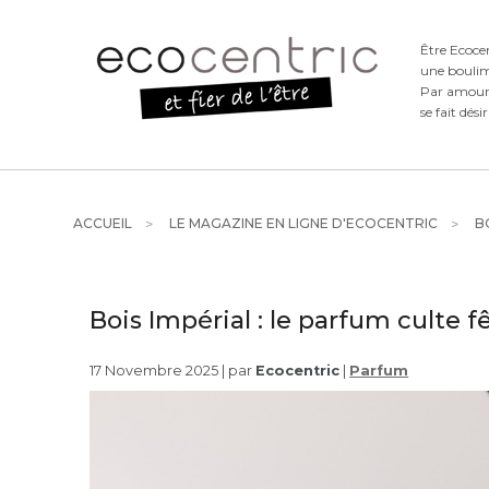
Être Ecoce
une boulim
Par amour d
se fait dési
ACCUEIL
LE MAGAZINE EN LIGNE D'ECOCENTRIC
BO
Bois Impérial : le parfum culte f
17 Novembre 2025 | par
Ecocentric
|
Parfum