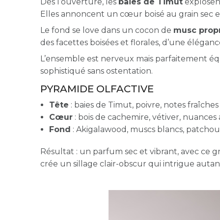
Dès l’ouverture, les
baies de Timut
explosent
Elles annoncent un cœur boisé au grain sec 
Le fond se love dans un cocon de
musc prop
des facettes boisées et florales, d’une éléganc
L’ensemble est nerveux mais parfaitement équil
sophistiqué sans ostentation.
PYRAMIDE OLFACTIVE
Tête
: baies de Timut, poivre, notes fraîche
Cœur
: bois de cachemire, vétiver, nuance
Fond
: Akigalawood, muscs blancs, patchou
Résultat : un parfum sec et vibrant, avec ce 
crée un sillage clair-obscur qui intrigue autant