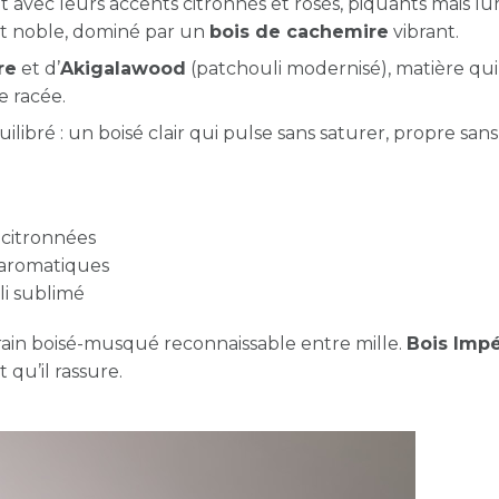
 avec leurs accents citronnés et rosés, piquants mais l
et noble, dominé par un
bois de cachemire
vibrant.
re
et d’
Akigalawood
(patchouli modernisé), matière qui
e racée.
ibré : un boisé clair qui pulse sans saturer, propre sans
s citronnées
s aromatiques
li sublimé
grain boisé-musqué reconnaissable entre mille.
Bois Impé
 qu’il rassure.