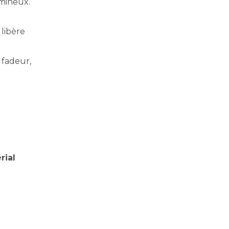
umineux.
 libère
 fadeur,
rial