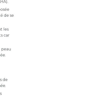
AHA).
posée
té de se
t les
s car
a peau
ée.
e
es de
née.
s