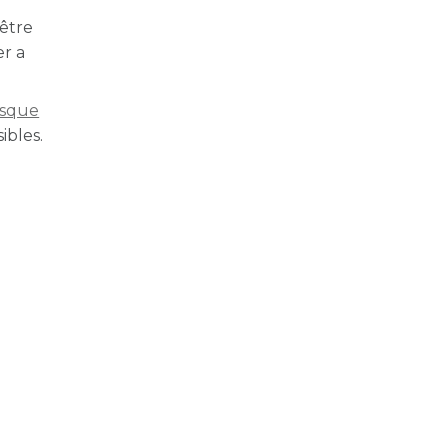
 être
er a
asque
ibles.