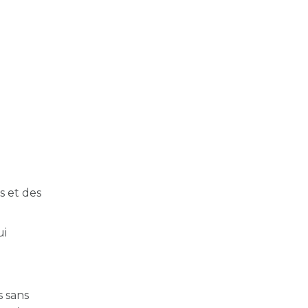
e
s et des
ui
s sans