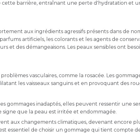
ette barrière, entraînant une perte d'hydratation et 
fortement aux ingrédients agressifs présents dans de n
arfums artificiels, les colorants et les agents de conserv
eurs et des démangeaisons. Les peaux sensibles ont beso
des problèmes vasculaires, comme la rosacée. Les gommag
ilatant les vaisseaux sanguins et en provoquant des rou
des gommages inadaptés, elles peuvent ressentir une se
e signe que la peau est irritée et endommagée.
ouvent aux changements climatiques, devenant encore pl
l est essentiel de choisir un gommage qui tient compte d