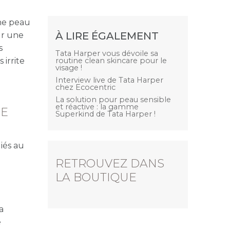
ne peau
À LIRE ÉGALEMENT
ur une
s
Tata Harper vous dévoile sa
irrite
routine clean skincare pour le
visage !
Interview live de Tata Harper
chez Ecocentric
La solution pour peau sensible
et réactive : la gamme
CE
Superkind de Tata Harper !
iés au
RETROUVEZ DANS
LA BOUTIQUE
a
e