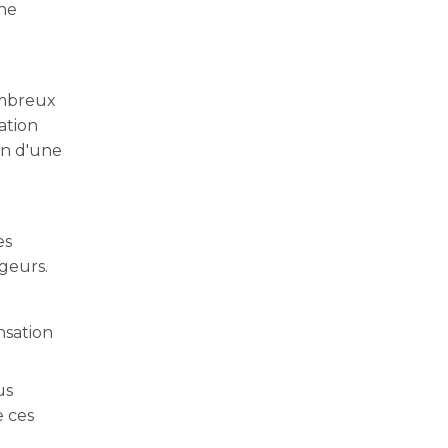
une
ombreux
ation
in d'une
es
geurs.
nsation
us
e ces