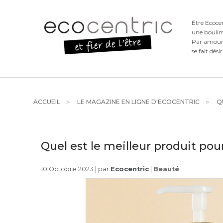
Être Ecoce
une boulim
Par amour d
se fait dési
ACCUEIL
LE MAGAZINE EN LIGNE D'ECOCENTRIC
QU
Quel est le meilleur produit pou
10 Octobre 2023 | par
Ecocentric
|
Beauté