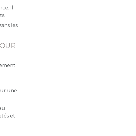
ce. Il
ts.
sans les
POUR
itement
n
our une
eau
etés et