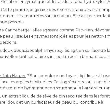
exfoliation enzymatique et les acides alpha-hydroxylés (
 Cette poudre, originaire des rizières asiatiques, est com
tement les impuretés sans irritation. Elle a la particulari
 doux possible.
de Canneberge : elles agissent comme Pac-Man, dévoran
 peau lisse. Les enzymes sont idéales pour les nettoyant
gestions.
us doux des acides alpha-hydroxylés, agit en surface de l
enouvellement cellulaire sans perturber la barrière cutan
 Tata Harper
? Son complexe nettoyant lipidique à bas
lace les argiles habituelles. Ces ingrédients sont capabl
tés tout en hydratant et en soutenant la barrière cuta
un extrait liquide de sève de pin récoltée dans les forêt
rel doux et un purificateur de peau qui contribue à