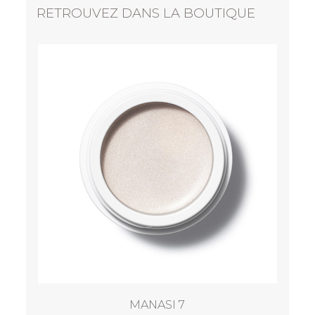
RETROUVEZ DANS LA BOUTIQUE
MANASI 7
All over colour Manketti - Joues, yeux & lèvres
40,00